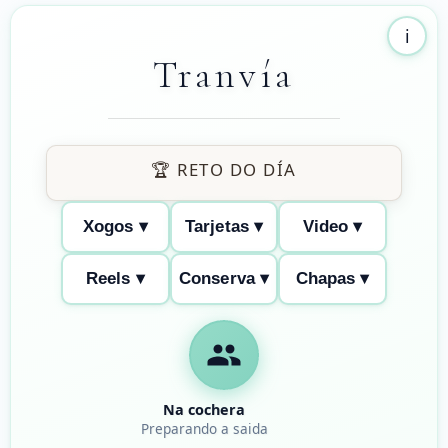
ℹ️
Tranvía
🏆 RETO DO DÍA
Xogos ▾
Tarjetas ▾
Video ▾
Reels ▾
Conserva ▾
Chapas ▾
Na cochera
Preparando a saida