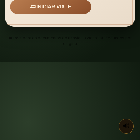
🚃 INICIAR VIAJE
🚋 Recupera os documentos do tranvía | 3 vidas · 90 segundos por
enigma
🔊