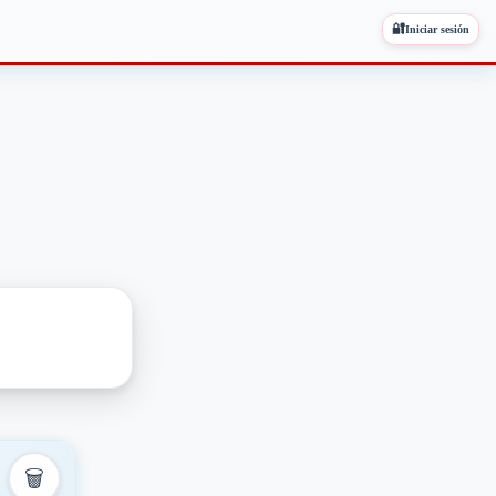
🔐
Iniciar sesión
🗑️