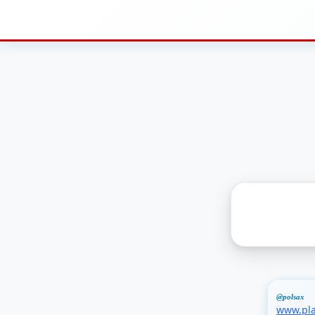
@polsax
www.pla