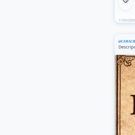
1
11/05/202
@CAMACH
Descrip