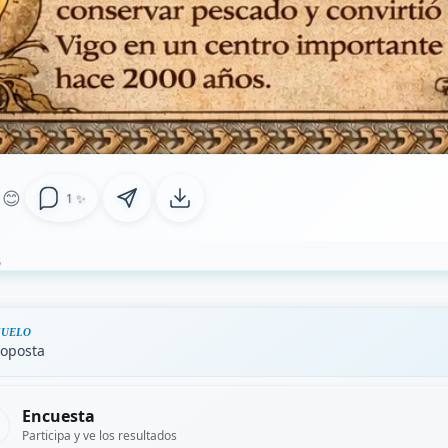
😊
1 ✨
6
UELO
oposta
Encuesta
Participa y ve los resultados