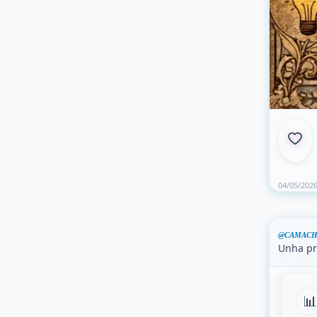
04/05/202
@CAMACH
Unha pr
📊