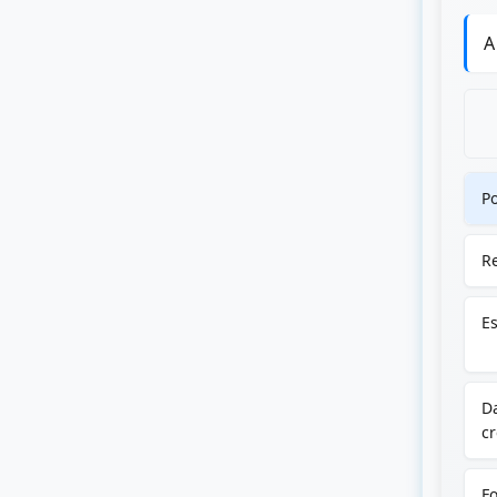
A
Po
Re
Es
Da
cr
Fo