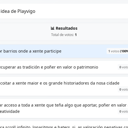
 idea de Playvigo
📊 Resultados
Total de votos:
1
r barrios onde a xente participe
1
votos
(100
cuperar as tradición e poñer en valor o patrimonio
0
vot
coitar a xente maior e os grande historiadores da nosa cidade
0
vot
r acceso a toda a xente que teña algo que aportar, poñer en valor
eatividade
0
vot
ra scroll infinito, logaritmos e haters, si, as valoración negativas c