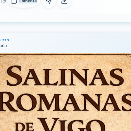
😊
Comenta
6
UELO
ción