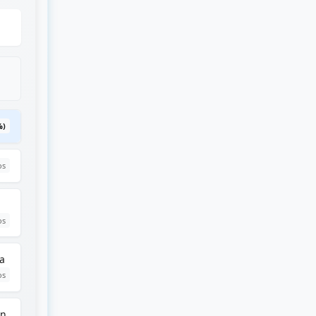
%)
os
os
 a
os
on