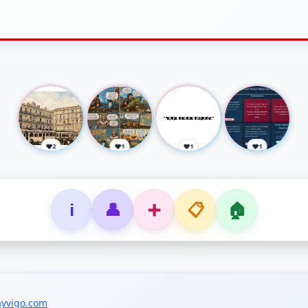
2
1
1
1
ℹ️
👤
➕
📋
🏠
yvigo.com